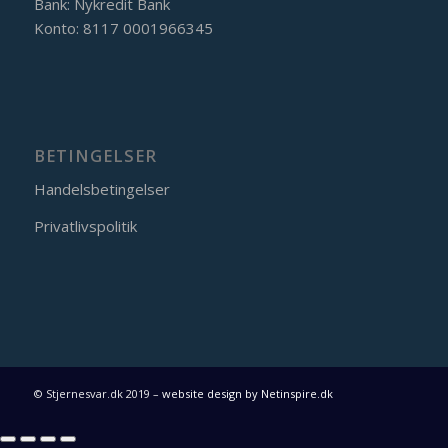
Bank: Nykredit Bank
Konto: 8117 0001966345
BETINGELSER
Handelsbetingelser
Privatlivspolitik
© Stjernesvar.dk 2019 –
website design by Netinspire.dk