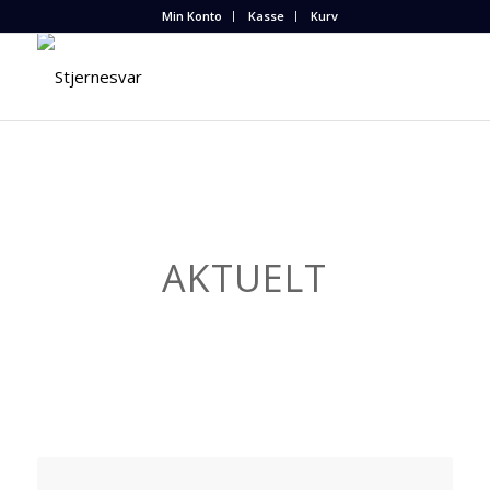
Min Konto
Kasse
Kurv
AKTUELT