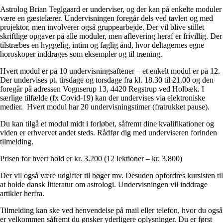
Astrolog Brian Teglgaard er underviser, og der kan på enkelte moduler
være en gæstelærer. Undervisningen foregår dels ved tavlen og med
projektor, men involverer også gruppearbejde. Der vil blive stillet
skriftlige opgaver på alle moduler, men aflevering heraf er frivillig. Der
tilstræbes en hyggelig, intim og faglig ånd, hvor deltagernes egne
horoskoper inddrages som eksempler og til træning.
Hvert modul er på 10 undervisningsaftener – et enkelt modul er på 12.
Der undervises pt. tirsdage og torsdage fra kl. 18.30 til 21.00 og den
foregår på adressen Vognserup 13, 4420 Regstrup ved Holbæk. I
særlige tilfælde (fx Covid-19) kan der undervises via elektroniske
medier. Hvert modul har 20 undervisningstimer (fratrukket pause).
Du kan tilgå et modul midt i forløbet, såfremt dine kvalifikationer og
viden er erhvervet andet steds. Rådfør dig med underviseren forinden
tilmelding.
Prisen for hvert hold er kr. 3.200 (12 lektioner – kr. 3.800)
Der vil også være udgifter til bøger mv. Desuden opfordres kursisten til
at holde dansk litteratur om astrologi. Undervisningen vil inddrage
artikler herfra.
Tilmelding kan ske ved henvendelse på mail eller telefon, hvor du også
er velkommen såfremt du ønsker yderligere oplysninger. Du er først