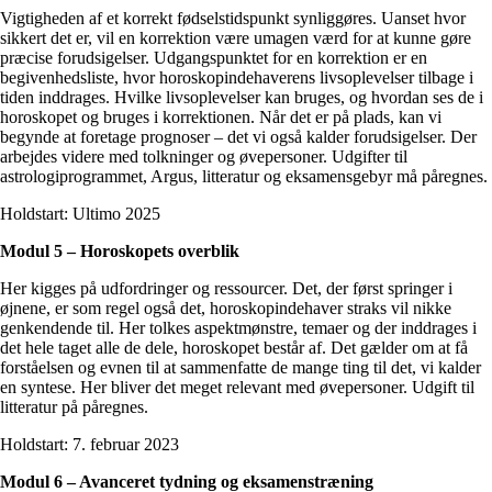
Vigtigheden af et korrekt fødselstidspunkt synliggøres. Uanset hvor
sikkert det er, vil en korrektion være umagen værd for at kunne gøre
præcise forudsigelser. Udgangspunktet for en korrektion er en
begivenhedsliste, hvor horoskopindehaverens livsoplevelser tilbage i
tiden inddrages. Hvilke livsoplevelser kan bruges, og hvordan ses de i
horoskopet og bruges i korrektionen. Når det er på plads, kan vi
begynde at foretage prognoser – det vi også kalder forudsigelser. Der
arbejdes videre med tolkninger og øvepersoner. Udgifter til
astrologiprogrammet, Argus, litteratur og eksamensgebyr må påregnes.
Holdstart: Ultimo 2025
Modul 5 – Horoskopets overblik
Her kigges på udfordringer og ressourcer. Det, der først springer i
øjnene, er som regel også det, horoskopindehaver straks vil nikke
genkendende til. Her tolkes aspektmønstre, temaer og der inddrages i
det hele taget alle de dele, horoskopet består af. Det gælder om at få
forståelsen og evnen til at sammenfatte de mange ting til det, vi kalder
en syntese. Her bliver det meget relevant med øvepersoner. Udgift til
litteratur på påregnes.
Holdstart: 7. februar 2023
Modul 6 – Avanceret tydning og eksamenstræning