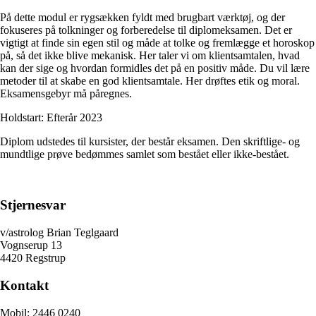
På dette modul er rygsækken fyldt med brugbart værktøj, og der
fokuseres på tolkninger og forberedelse til diplomeksamen. Det er
vigtigt at finde sin egen stil og måde at tolke og fremlægge et horoskop
på, så det ikke blive mekanisk. Her taler vi om klientsamtalen, hvad
kan der sige og hvordan formidles det på en positiv måde. Du vil lære
metoder til at skabe en god klientsamtale. Her drøftes etik og moral.
Eksamensgebyr må påregnes.
Holdstart: Efterår 2023
Diplom udstedes til kursister, der består eksamen. Den skriftlige- og
mundtlige prøve bedømmes samlet som bestået eller ikke-bestået.
Stjernesvar
v/astrolog Brian Teglgaard
Vognserup 13
4420 Regstrup
Kontakt
Mobil: 2446 0240