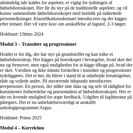
almindelig tale kaldes for aspekter, er vigtig for tydningen af
fødselshoroskopet. Her får du styr på de traditionelle aspekter, og vil
kunne sammenfatte fødselshoroskopet med henblik på målrettede
persontolkninger. Klassifikationsskemaet introduceres og der kigges
efter temaer. Her vil være krav om anskaffelse af fagstof, 2-3 bøger.
Holdstart: Ultimo 2024
Modul 3 – Transitter og progressioner
Holdet er for dig, der har styr på grundstoffet og kan tolke et
fødselshoroskop. Her kigges på horoskopet i bevægelse, hvad sker der
nu og fremover, men også muligheden for at kigge tilbage på, hvad der
er sket. Værdien og ikke mindst forskellen i transitter og progressioner
tydeliggøres. Det er her, du bliver i stand til at udarbejde forudsigelser,
råde og vejlede andre. På nuværende tidspunkt introduceres
øvepersoner. En person, der stiller sine data og sig selv til rådighed for
kursisternes forberedelse og præsentation af fødselshoroskopet. Her er
der en levende mulighed for ægte feedback. Udgifter til faglitteratur på
påregnes. Det er nu anbefalelsesværdigt at anskaffe
astrologiprogrammet Argus.
Holdstart: Primo 2025
Modul 4 – Korrektion