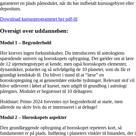
garanteret en plads påmodulet, når du har indbetalt kursusgebyret eller
depositum.
Download kursusprogrammet her pdf-fil
Oversigt over uddannelsen:
Modul 1 – Begynderhold
Her kræves ingen forkundskaber. Du introduceres til astrologiens
spændende univers og horoskopets opbygning. Det gælder om at lære
de 12 stjernetegnstyper at kende, men også horoskopets elementer,
dynamikker, polaritet og så selvfølgelig de 10 planeter, som du får et
grundigt kendskab til. Du bliver i stand til at “læse” en
horoskoptegning og at gennemføre enkelte tydninger. Relevant stof vil
blive udleveret i løbet af kurset, men udgift til grundbog i astrologi
påregnes. Modulet er begrænset til 10 deltagerer.
Holdstart: Primo 2024 forventes nyt begynderhold at starte, men
allerede nu skriv hvis du er interesseret i at deltage!
Modul 2 – Horoskopets aspekter
Den grundlæggende opbygning af horoskopet repeteres kort, så
fundamentet er på plads. Indføring i planeters vinkler til hinanden, der i