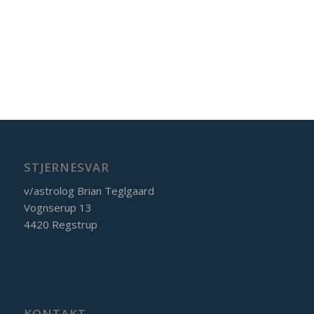
STJERNESVAR
v/astrolog Brian Teglgaard
Vognserup 13
4420 Regstrup
KONTAKT