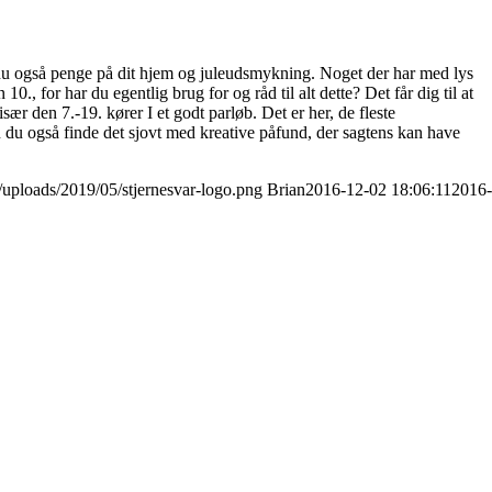
du også penge på dit hjem og juleudsmykning. Noget der har med lys
0., for har du egentlig brug for og råd til alt dette? Det får dig til at
ær den 7.-19. kører I et godt parløb. Det er her, de fleste
n du også finde det sjovt med kreative påfund, der sagtens kan have
t/uploads/2019/05/stjernesvar-logo.png
Brian
2016-12-02 18:06:11
2016-