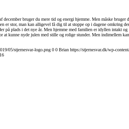
en af december bruger du mere tid og energi hjemme. Men måske bruger 
n er stor, man kan alligevel få dig til at stoppe op i dagene omkring den 1
er på plads i det nye år. Men hjemme med familien er idyllen intakt og is
for at kunne nyde julen med stille og rolige stunder. Men indimellem ka
2019/05/stjernesvar-logo.png
0
0
Brian
https://stjernesvar.dk/wp-conten
16