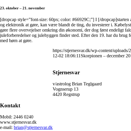
23. oktober – 21. november
[dropcap style=”font-size: 60px; color: #66929C;”] I [/dropcap]start
og elektronik at gøre, kan være blandt de ting, du investerer i. Købelyste
gøre flere overvejelser omkring din økonomi, der dog først endeligt fald
juleforberedelser og julehyggen finder sted. Efter den 19. har du brug 
med børn at gøre.
https://stjernesvar.dk/wp-content/uploads/
12-02 18:06:11
Skorpionen – december 20
Stjernesvar
v/astrolog Brian Teglgaard
Vognserup 13
4420 Regstrup
Kontakt
Mobil: 2446 0240
www.stjernesvar.dk
e-mail:
brian@stjernesvar.dk