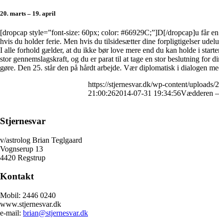
20. marts – 19. april
[dropcap style=”font-size: 60px; color: #66929C;”]D[/dropcap]u får en tr
hvis du holder ferie. Men hvis du tilsidesætter dine forpligtigelser ud
I alle forhold gælder, at du ikke bør love mere end du kan holde i start
stor gennemslagskraft, og du er parat til at tage en stor beslutning for 
gøre. Den 25. står den på hårdt arbejde. Vær diplomatisk i dialogen m
https://stjernesvar.dk/wp-content/uploads/
21:00:26
2014-07-31 19:34:56
Vædderen –
Stjernesvar
v/astrolog Brian Teglgaard
Vognserup 13
4420 Regstrup
Kontakt
Mobil: 2446 0240
www.stjernesvar.dk
e-mail:
brian@stjernesvar.dk