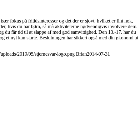
 fokus på fritidsinteresser og det der er sjovt, hvilket er fint nok,
lder, hvis du har børn, så må aktiviteterne nødvendigvis involvere dem.
g du får tid til at slappe af med god samvittighed. Den 13.-17. har du
es og et nyt kan starte. Beslutningen har sikkert også med din økonomi at
t/uploads/2019/05/stjernesvar-logo.png
Brian
2014-07-31