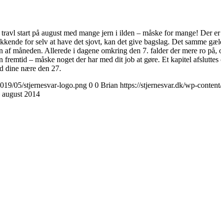
avl start på august med mange jern i ilden – måske for mange! Der er især
elukkende for selv at have det sjovt, kan det give bagslag. Det samme gæ
en af måneden. Allerede i dagene omkring den 7. falder der mere ro på, o
din fremtid – måske noget der har med dit job at gøre. Et kapitel afslutt
ed dine nære den 27.
2019/05/stjernesvar-logo.png
0
0
Brian
https://stjernesvar.dk/wp-conten
 august 2014