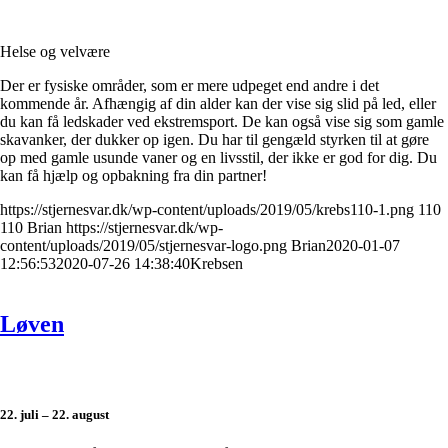
Helse og velvære
Der er fysiske områder, som er mere udpeget end andre i det
kommende år. Afhængig af din alder kan der vise sig slid på led, eller
du kan få ledskader ved ekstremsport. De kan også vise sig som gamle
skavanker, der dukker op igen. Du har til gengæld styrken til at gøre
op med gamle usunde vaner og en livsstil, der ikke er god for dig. Du
kan få hjælp og opbakning fra din partner!
https://stjernesvar.dk/wp-content/uploads/2019/05/krebs110-1.png
110
110
Brian
https://stjernesvar.dk/wp-
content/uploads/2019/05/stjernesvar-logo.png
Brian
2020-01-07
12:56:53
2020-07-26 14:38:40
Krebsen
Løven
22. juli – 22. august