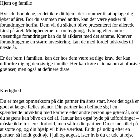
Hjem og familie
Hvis du bor alene, er det ikke dit hjem, der kommer til at optage dig i
løbet af året. Bor du sammen med andre, kan der være ønsker til
forandringer herfra. Dem vil du sikkert blive præsenteret for allerede
først på året. Mulighederne for ombygning, flytning eller andre
væsentlige forandringer kan du få afklaret med det samme. Kræver
forandringerne en større investering, kan de med fordel udskydes til
næste år.
Er der børn i familien, kan der hos dem være særlige krav, der kan
udfordre dig og den øvrige familie. Her kan køre et tema om at afprøve
grænser, men også at definere disse.
Kærlighed
Du er meget opmærksom på din partner fra årets start, hvor det også er
godt at lægge fælles planer. Din partner kan befinde sig i en
spændende udvikling med karriere eller andre personlige gøremål, som
du sagtens kan blive en del af. Januar kan også byde på udfordringer –
måske ikke for jeres forhold, men så for din partner. Du er indstillet på
at støtte op, og din hjælp vil blive værdsat. Er du på udkig efter en
partner, så holdt godt øje i juli og august, især hvis du er ude at rejse.