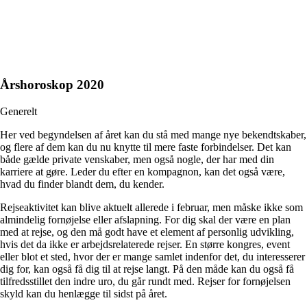
Årshoroskop 2020
Generelt
Her ved begyndelsen af året kan du stå med mange nye bekendtskaber,
og flere af dem kan du nu knytte til mere faste forbindelser. Det kan
både gælde private venskaber, men også nogle, der har med din
karriere at gøre. Leder du efter en kompagnon, kan det også være,
hvad du finder blandt dem, du kender.
Rejseaktivitet kan blive aktuelt allerede i februar, men måske ikke som
almindelig fornøjelse eller afslapning. For dig skal der være en plan
med at rejse, og den må godt have et element af personlig udvikling,
hvis det da ikke er arbejdsrelaterede rejser. En større kongres, event
eller blot et sted, hvor der er mange samlet indenfor det, du interesserer
dig for, kan også få dig til at rejse langt. På den måde kan du også få
tilfredsstillet den indre uro, du går rundt med. Rejser for fornøjelsen
skyld kan du henlægge til sidst på året.