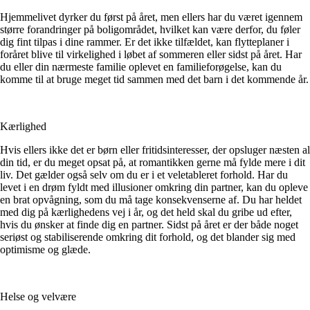
Hjemmelivet dyrker du først på året, men ellers har du været igennem
større forandringer på boligområdet, hvilket kan være derfor, du føler
dig fint tilpas i dine rammer. Er det ikke tilfældet, kan flytteplaner i
foråret blive til virkelighed i løbet af sommeren eller sidst på året. Har
du eller din nærmeste familie oplevet en familieforøgelse, kan du
komme til at bruge meget tid sammen med det barn i det kommende år.
Kærlighed
Hvis ellers ikke det er børn eller fritidsinteresser, der opsluger næsten al
din tid, er du meget opsat på, at romantikken gerne må fylde mere i dit
liv. Det gælder også selv om du er i et veletableret forhold. Har du
levet i en drøm fyldt med illusioner omkring din partner, kan du opleve
en brat opvågning, som du må tage konsekvenserne af. Du har heldet
med dig på kærlighedens vej i år, og det held skal du gribe ud efter,
hvis du ønsker at finde dig en partner. Sidst på året er der både noget
seriøst og stabiliserende omkring dit forhold, og det blander sig med
optimisme og glæde.
Helse og velvære