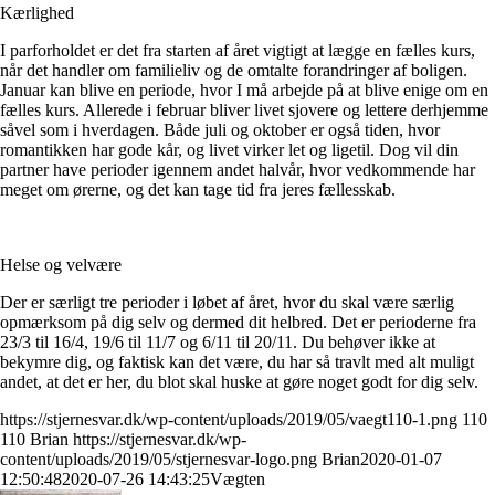
Kærlighed
I parforholdet er det fra starten af året vigtigt at lægge en fælles kurs,
når det handler om familieliv og de omtalte forandringer af boligen.
Januar kan blive en periode, hvor I må arbejde på at blive enige om en
fælles kurs. Allerede i februar bliver livet sjovere og lettere derhjemme
såvel som i hverdagen. Både juli og oktober er også tiden, hvor
romantikken har gode kår, og livet virker let og ligetil. Dog vil din
partner have perioder igennem andet halvår, hvor vedkommende har
meget om ørerne, og det kan tage tid fra jeres fællesskab.
Helse og velvære
Der er særligt tre perioder i løbet af året, hvor du skal være særlig
opmærksom på dig selv og dermed dit helbred. Det er perioderne fra
23/3 til 16/4, 19/6 til 11/7 og 6/11 til 20/11. Du behøver ikke at
bekymre dig, og faktisk kan det være, du har så travlt med alt muligt
andet, at det er her, du blot skal huske at gøre noget godt for dig selv.
https://stjernesvar.dk/wp-content/uploads/2019/05/vaegt110-1.png
110
110
Brian
https://stjernesvar.dk/wp-
content/uploads/2019/05/stjernesvar-logo.png
Brian
2020-01-07
12:50:48
2020-07-26 14:43:25
Vægten