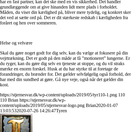
har en fast partner, kan det ske med en vis sikkerhed. Det handler
grundlæggende om at give hinanden lidt mere plads i forholdet.
Måden, du viser din kærlighed på, bliver mere tydelig, og konkret sker
det ved at sætte ord på. Det er dit stærkeste redskab i kærligheden fra
foråret og hen over sommeren.
Helse og velvære
Skal du gøre noget godt for dig selv, kan du vælge at fokusere på din
vejrtrækning. Det er godt på den måde at få ”motioneret” lungerne. Er
du ryger, kan du gøre dig selv en tjeneste at stoppe, og du vil straks
mærke en enorm forskel. Husk at du har styrke til at foretage de
forandringer, du brænder for. Det gælder selvfølgelig også forhold, der
har med din sundhed at gøre. Gå nye veje, også når det gælder din
kost.
https://stjernesvar.dk/wp-content/uploads/2019/05/tyr110-1.png
110
110
Brian
https://stjernesvar.dk/wp-
content/uploads/2019/05/stjernesvar-logo.png
Brian
2020-01-07
13:03:53
2020-07-26 14:26:47
Tyren