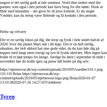
august er det særlig godt at tale sammen. Vend dine tanker med din
partner, som også i den periode kan have brug for din støtte. Husk at
flirte med hinanden – det giver liv til jeres forhold. Er du single
Vædder, kan du netop være flirtende og få kontakt i den periode.
Helse og velvære
Der er en særlig fokus på dig, din krop og fysik i hele andet halvår af
2020, hvor din planet Mars står i dit tegn. Det er en helt særlig
situation, der helt sikkert har sine gode sider, da du kan føle dig på
toppen med langt mere energi og lyst til fysisk aktivitet. Men ingen kan
holde til et højt tempo for længe. Særligt fra først i september til midt i
november bør du holde igen og passe lidt bedre på dig selv.
https://stjernesvar.dk/wp-content/uploads/2019/05/vaedder110-1.png
110
110
Brian
https://stjernesvar.dk/wp-
content/uploads/2019/05/stjernesvar-logo.png
Brian
2020-01-07
13:10:38
2020-07-26 14:27:45
Vædderen
Tyren