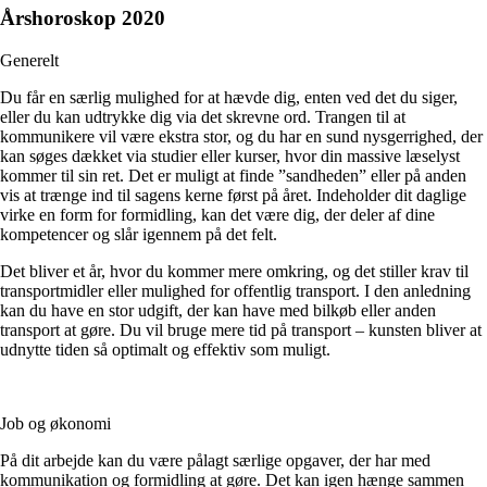
Årshoroskop 2020
Generelt
Du får en særlig mulighed for at hævde dig, enten ved det du siger,
eller du kan udtrykke dig via det skrevne ord. Trangen til at
kommunikere vil være ekstra stor, og du har en sund nysgerrighed, der
kan søges dækket via studier eller kurser, hvor din massive læselyst
kommer til sin ret. Det er muligt at finde ”sandheden” eller på anden
vis at trænge ind til sagens kerne først på året. Indeholder dit daglige
virke en form for formidling, kan det være dig, der deler af dine
kompetencer og slår igennem på det felt.
Det bliver et år, hvor du kommer mere omkring, og det stiller krav til
transportmidler eller mulighed for offentlig transport. I den anledning
kan du have en stor udgift, der kan have med bilkøb eller anden
transport at gøre. Du vil bruge mere tid på transport – kunsten bliver at
udnytte tiden så optimalt og effektiv som muligt.
Job og økonomi
På dit arbejde kan du være pålagt særlige opgaver, der har med
kommunikation og formidling at gøre. Det kan igen hænge sammen