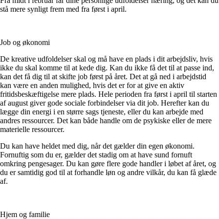
Fra midt i februar får dine personlige udfoldelser næring, og det kan du
stå mere synligt frem med fra først i april.
Job og økonomi
De kreative udfoldelser skal og må have en plads i dit arbejdsliv, hvis
ikke du skal komme til at kede dig. Kan du ikke få det til at passe ind,
kan det få dig til at skifte job først på året. Det at gå ned i arbejdstid
kan være en anden mulighed, hvis det er for at give en aktiv
fritidsbeskæftigelse mere plads. Hele perioden fra først i april til starten
af august giver gode sociale forbindelser via dit job. Herefter kan du
lægge din energi i en større sags tjeneste, eller du kan arbejde med
andres ressourcer. Det kan både handle om de psykiske eller de mere
materielle ressourcer.
Du kan have heldet med dig, når det gælder din egen økonomi.
Fornuftig som du er, gælder det stadig om at have sund fornuft
omkring pengesager. Du kan gøre flere gode handler i løbet af året, og
du er samtidig god til at forhandle løn og andre vilkår, du kan få glæde
af.
Hjem og familie