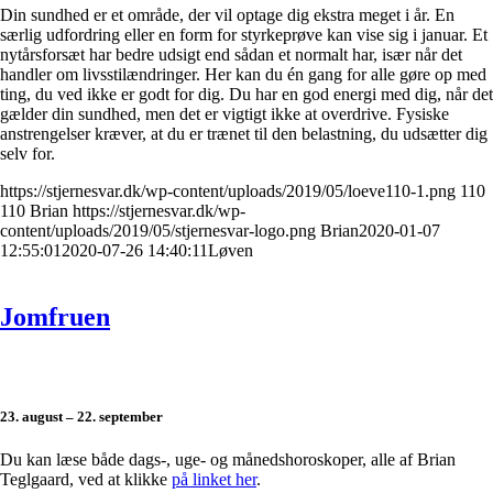
Din sundhed er et område, der vil optage dig ekstra meget i år. En
særlig udfordring eller en form for styrkeprøve kan vise sig i januar. Et
nytårsforsæt har bedre udsigt end sådan et normalt har, især når det
handler om livsstilændringer. Her kan du én gang for alle gøre op med
ting, du ved ikke er godt for dig. Du har en god energi med dig, når det
gælder din sundhed, men det er vigtigt ikke at overdrive. Fysiske
anstrengelser kræver, at du er trænet til den belastning, du udsætter dig
selv for.
https://stjernesvar.dk/wp-content/uploads/2019/05/loeve110-1.png
110
110
Brian
https://stjernesvar.dk/wp-
content/uploads/2019/05/stjernesvar-logo.png
Brian
2020-01-07
12:55:01
2020-07-26 14:40:11
Løven
Jomfruen
23. august – 22. september
Du kan læse både dags-, uge- og månedshoroskoper, alle af Brian
Teglgaard, ved at klikke
på linket her
.