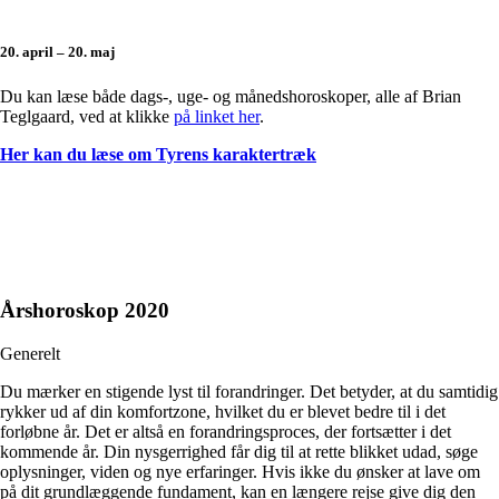
20. april – 20. maj
Du kan læse både dags-, uge- og månedshoroskoper, alle af Brian
Teglgaard, ved at klikke
på linket her
.
Her kan du læse om Tyrens karaktertræk
Årshoroskop 2020
Generelt
Du mærker en stigende lyst til forandringer. Det betyder, at du samtidig
rykker ud af din komfortzone, hvilket du er blevet bedre til i det
forløbne år. Det er altså en forandringsproces, der fortsætter i det
kommende år. Din nysgerrighed får dig til at rette blikket udad, søge
oplysninger, viden og nye erfaringer. Hvis ikke du ønsker at lave om
på dit grundlæggende fundament, kan en længere rejse give dig den