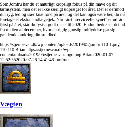
Som Jomfru har du et naturligt kropsligt fokus på din mave og dit
tarmsystem, men det er ikke særligt udpræget for året. Det er derimod
din ryg, led og især knæ først på året, og det kan også være her, du må
foretage et ekstra tandlægetjek. Når først ”serviceeftersynet” er udført
først på året, står du fysisk godt rustet til 2020. Endnu bedre ser det ud
fra midten af december, hvor en rigtig gunstig indflydelse gør sig
gældende omkring din sundhed.
https://stjernesvar.dk/wp-content/uploads/2019/05/jomfru110-1.png
110
110
Brian
https://stjernesvar.dk/wp-
content/uploads/2019/05/stjernesvar-logo.png
Brian
2020-01-07
12:52:55
2020-07-26 14:41:48
Jomfruen
Vægten