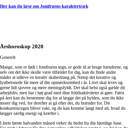
Her kan du læse om Jomfruens karaktertræk
Årshoroskop 2020
Generelt
Mange, som er født i Jomfruens tegn, er gode til at bruge hænderne, og
selv om det ikke skulle være tilfældet for dig, kan du finde andre
måder at udleve en kreativ skabertrang på. Netop det kreative og
lystbetonede får mere af din opmærksomhed i år. Livet skal leves og
gerne lidt sjovere og mere meningsfyldt. Det skal helst også gælde dit
arbejdsliv, men har i høj grad med dine fritidsaktiviteter at gøre. Først
på året kan du bestemme dig for at lægge det på hylden, som du ikke
morer dig ved, for derefter at gå efter det, du brænder for. Dit
konkurrencegen bliver vakt, og du kan komme langt med alt, hvad du
lægger særlig energi og kræfter i.
I årets første halvanden måned virker du bedst fra din hjemlige base.