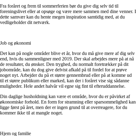
Fra foråret og frem til sommerferien bør du give dig selv tid til
foreningslivet eller at opsøge og være mere sammen med dine venner. I
dette samvær kan du hente megen inspiration samtidig med, at du
vedligeholder dit netværk.
Job og økonomi
Det kan på nogle områder blive et år, hvor du må give mere af dig selv
end, hvis du sammenligner med 2019. Der skal arbejdes mere på at nå
de resultater, du ønsker. Den tryghed, du normalt foretrækker på dit
jobområde, kan du dog give delvist afkald på til fordel for at prøve
noget nyt. Arbejder du på et større gennembrud eller på at komme ud
til et større publikum eller marked, kan der i foråret vise sig sådanne
muligheder. Hele andet halvår vil egne sig fint til efteruddannelse.
Din daglige husholdning kan være et område, hvor du er påvirket af
økonomiske forhold. En form for stramning eller sparsommelighed kan
ligge først på året, men der er ingen grund til at overreagere, for du
kommer ikke til at mangle noget.
Hjem og familie