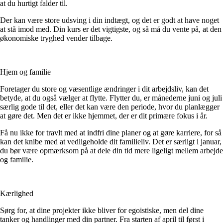
at du hurtigt falder til.
Der kan være store udsving i din indtægt, og det er godt at have noget
at stå imod med. Din kurs er det vigtigste, og så må du vente på, at den
økonomiske tryghed vender tilbage.
Hjem og familie
Foretager du store og væsentlige ændringer i dit arbejdsliv, kan det
betyde, at du også vælger at flytte. Flytter du, er månederne juni og juli
særlig gode til det, eller det kan være den periode, hvor du planlægger
at gøre det. Men det er ikke hjemmet, der er dit primære fokus i år.
Få nu ikke for travlt med at indfri dine planer og at gøre karriere, for så
kan det knibe med at vedligeholde dit familieliv. Det er særligt i januar,
du bør være opmærksom på at dele din tid mere ligeligt mellem arbejde
og familie.
Kærlighed
Sørg for, at dine projekter ikke bliver for egoistiske, men del dine
tanker og handlinger med din partner. Fra starten af april til først i