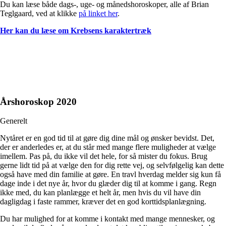
Du kan læse både dags-, uge- og månedshoroskoper, alle af Brian
Teglgaard, ved at klikke
på linket her
.
Her kan du læse om Krebsens karaktertræk
Årshoroskop 2020
Generelt
Nytåret er en god tid til at gøre dig dine mål og ønsker bevidst. Det,
der er anderledes er, at du står med mange flere muligheder at vælge
imellem. Pas på, du ikke vil det hele, for så mister du fokus. Brug
gerne lidt tid på at vælge den for dig rette vej, og selvfølgelig kan dette
også have med din familie at gøre. En travl hverdag melder sig kun få
dage inde i det nye år, hvor du glæder dig til at komme i gang. Regn
ikke med, du kan planlægge et helt år, men hvis du vil have din
dagligdag i faste rammer, kræver det en god korttidsplanlægning.
Du har mulighed for at komme i kontakt med mange mennesker, og