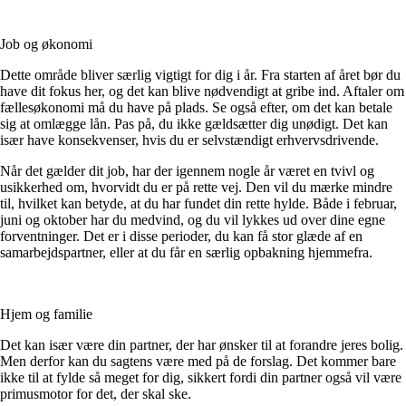
Job og økonomi
Dette område bliver særlig vigtigt for dig i år. Fra starten af året bør du
have dit fokus her, og det kan blive nødvendigt at gribe ind. Aftaler om
fællesøkonomi må du have på plads. Se også efter, om det kan betale
sig at omlægge lån. Pas på, du ikke gældsætter dig unødigt. Det kan
især have konsekvenser, hvis du er selvstændigt erhvervsdrivende.
Når det gælder dit job, har der igennem nogle år været en tvivl og
usikkerhed om, hvorvidt du er på rette vej. Den vil du mærke mindre
til, hvilket kan betyde, at du har fundet din rette hylde. Både i februar,
juni og oktober har du medvind, og du vil lykkes ud over dine egne
forventninger. Det er i disse perioder, du kan få stor glæde af en
samarbejdspartner, eller at du får en særlig opbakning hjemmefra.
Hjem og familie
Det kan især være din partner, der har ønsker til at forandre jeres bolig.
Men derfor kan du sagtens være med på de forslag. Det kommer bare
ikke til at fylde så meget for dig, sikkert fordi din partner også vil være
primusmotor for det, der skal ske.