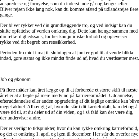
adspredelse og fornyelse, som du inderst inde går og længes efter.
Bliver rejsen ikke lang nok, kan du komme afsted på udlandsrejse flere
gange.
Der bliver rykket ved din grundlæggende tro, og ved indsigt kan du
skifte opfattelse af verden omkring dig. Dette kan hænge sammen med
din retfærdighedssans, for her kan juridiske forhold og oplevelser
rykke ved dit begreb om retssikkerhed.
Perioden fra midt i maj til slutningen af juni er god til at vende blikket
indad, gøre status og ikke mindst finde ud af, hvad du værdsætter mest.
Job og økonomi
På flere måder kan året lægge op til at forberede et større skift til næste
år eller at arbejde på mere medvind på karriereområdet. Uddannelse,
efteruddannelse eller anden opgradering af dit faglige område kan blive
meget aktuel. Afhængig af, hvor du står i dit karrieforløb, kan det også
være tid til, at du deler ud af din viden, og i så fald kan det være dig,
der underviser andre.
Der er særligt to tidspunkter, hvor du kan rykke omkring karrieforhold,
og det er omkring 1. april og igen til december. Her står du overfor nye