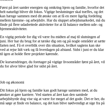
Først på året samler energien sig omkring hjem og familie, hvorfor det
helt naturligt bliver dit fokus. Vigtige beslutninger skal træffes, og det
kan hænge sammen med dit ønske om at få en mere ligelig fordeling
mellem hjemme- og arbejdsliv. Har du sluppet arbejdsmarkedet, må du
finde på flere udadrettede aktiviteter for at få balance mellem ude- og
hjemmeaktiviteter.
En vigtig periode for dig vil være fra midten af maj til slutningen af
juni. Her har du brug for at tænke dig om og på nogle områder at sætte
farten ned. Få et overblik over din situation, hvilket sagtens kan ske
ved at rejse lidt væk og få hverdagen på afstand. Sidst i juni er du klar
til igen at holde flere projekter kørende.
De kursændringer, du foretager på vigtige livsområder først på året, vil
du for alvor blive glad for sidst på året.
Job og økonomi
Dit fokus på hjem og familie kan godt hænge sammen med, at du
ønsker at gøre karriere. Ved starten af året kan den samlede
arbejdsbyrde dog vise sig at være for meget af det gode. Det er her, du
må søge at finde en balance, og det kan blive nødvendigt at sige fra på