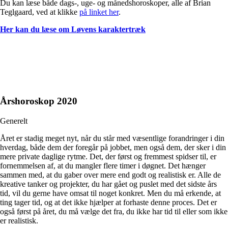
Du kan læse både dags-, uge- og månedshoroskoper, alle af Brian
Teglgaard, ved at klikke
på linket her
.
Her kan du læse om Løvens karaktertræk
Årshoroskop 2020
Generelt
Året er stadig meget nyt, når du står med væsentlige forandringer i din
hverdag, både dem der foregår på jobbet, men også dem, der sker i din
mere private daglige rytme. Det, der først og fremmest spidser til, er
fornemmelsen af, at du mangler flere timer i døgnet. Det hænger
sammen med, at du gaber over mere end godt og realistisk er. Alle de
kreative tanker og projekter, du har gået og puslet med det sidste års
tid, vil du gerne have omsat til noget konkret. Men du må erkende, at
ting tager tid, og at det ikke hjælper at forhaste denne proces. Det er
også først på året, du må vælge det fra, du ikke har tid til eller som ikke
er realistisk.