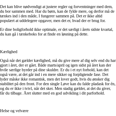
Det kan blive nødvendigt at justere regler og forventninger med dem,
du bor sammen med. Har du børn, kan de fylde mere, og derfor må de
tænkes ind i den måde, I fungerer sammen på. Det er ikke altid
populært at uddelegere opgaver, men det er, hvad der er brug for.
Er dine boligforhold ikke optimale, er det særligt i årets sidste kvartal,
du kan gå i tænkeboks for at finde en løsning på dette.
Kærlighed
Også når det gælder kærlighed, må du give mere af dig selv end du har
gjort i året, der er gået. Både marts/april og igen sidst på året kan der
hvile særlige byrder på dine skuldre. Er du i et nyt forhold, kan det
også være, at det går ind i en mere sikker og forpligtende fase. Det
lyder måske ikke romantisk, men det lover godt, hvis du ønsker dig
stabilitet på den front. For den single Løve kan du falde pladask for én,
og du er ikke i tvivl, når det sker. Men stadig gælder, at det du giver,
får du tilbage. Året slutter med en god udvikling i dit parforhold.
Helse og velvære