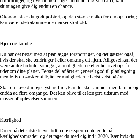
udfordringer, og hvis du ikke tager imod dem først på året, kan
slutningen give dig endnu en chance.
Økonomisk er du godt polstret, og den største risiko for din opsparing
kan være udefrakommende markedsforhold.
Hjem og familie
Du har det bedst med at planlægge forandringer, og det gælder også,
hvis der skal ske ændringer i eller omkring dit hjem. Alligevel kan der
være andre forhold, som gør, at mulighederne eller behovet opstår
udenom dine planer. Første del af året er generelt god til planlægning,
men hvis du ønsker at flytte, er mulighederne bedst sidst på året.
Skal du have din rejselyst indfriet, kan det ske sammen med familie og
endda ad flere omgange. Det kan blive til et længere tidsrum med
masser af oplevelser sammen.
Kærlighed
Du er på det sidste blevet lidt mere eksperimenterende på
kærlighedsområdet, og det tager du med dig ind i 2020. Især hvis du