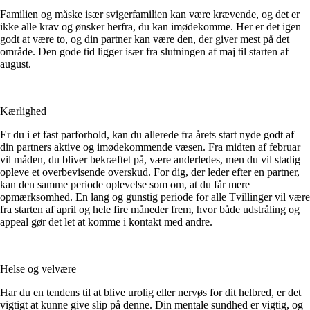
Familien og måske især svigerfamilien kan være krævende, og det er
ikke alle krav og ønsker herfra, du kan imødekomme. Her er det igen
godt at være to, og din partner kan være den, der giver mest på det
område. Den gode tid ligger især fra slutningen af maj til starten af
august.
Kærlighed
Er du i et fast parforhold, kan du allerede fra årets start nyde godt af
din partners aktive og imødekommende væsen. Fra midten af februar
vil måden, du bliver bekræftet på, være anderledes, men du vil stadig
opleve et overbevisende overskud. For dig, der leder efter en partner,
kan den samme periode oplevelse som om, at du får mere
opmærksomhed. En lang og gunstig periode for alle Tvillinger vil være
fra starten af april og hele fire måneder frem, hvor både udstråling og
appeal gør det let at komme i kontakt med andre.
Helse og velvære
Har du en tendens til at blive urolig eller nervøs for dit helbred, er det
vigtigt at kunne give slip på denne. Din mentale sundhed er vigtig, og