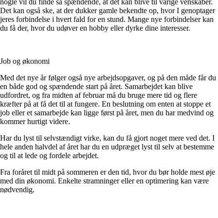
nogle vil du finde så spændende, at det kan blive til varige venskaber.
Det kan også ske, at der dukker gamle bekendte op, hvor I genoptager
jeres forbindelse i hvert fald for en stund. Mange nye forbindelser kan
du få der, hvor du udøver en hobby eller dyrke dine interesser.
Job og økonomi
Med det nye år følger også nye arbejdsopgaver, og på den måde får du
en både god og spændende start på året. Samarbejdet kan blive
udfordret, og fra midten af februar må du bruge mere tid og flere
kræfter på at få det til at fungere. En beslutning om enten at stoppe et
job eller et samarbejde kan ligge først på året, men du har medvind og
kommer hurtigt videre.
Har du lyst til selvstændigt virke, kan du få gjort noget mere ved det. I
hele anden halvdel af året har du en udpræget lyst til selv at bestemme
og til at lede og fordele arbejdet.
Fra foråret til midt på sommeren er den tid, hvor du bør holde mest øje
med din økonomi. Enkelte stramninger eller en optimering kan være
nødvendig.