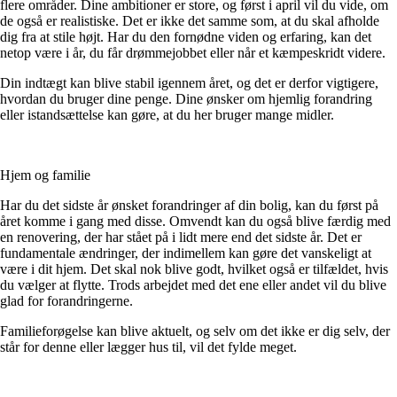
flere områder. Dine ambitioner er store, og først i april vil du vide, om
de også er realistiske. Det er ikke det samme som, at du skal afholde
dig fra at stile højt. Har du den fornødne viden og erfaring, kan det
netop være i år, du får drømmejobbet eller når et kæmpeskridt videre.
Din indtægt kan blive stabil igennem året, og det er derfor vigtigere,
hvordan du bruger dine penge. Dine ønsker om hjemlig forandring
eller istandsættelse kan gøre, at du her bruger mange midler.
Hjem og familie
Har du det sidste år ønsket forandringer af din bolig, kan du først på
året komme i gang med disse. Omvendt kan du også blive færdig med
en renovering, der har stået på i lidt mere end det sidste år. Det er
fundamentale ændringer, der indimellem kan gøre det vanskeligt at
være i dit hjem. Det skal nok blive godt, hvilket også er tilfældet, hvis
du vælger at flytte. Trods arbejdet med det ene eller andet vil du blive
glad for forandringerne.
Familieforøgelse kan blive aktuelt, og selv om det ikke er dig selv, der
står for denne eller lægger hus til, vil det fylde meget.