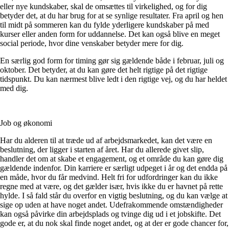
eller nye kundskaber, skal de omsættes til virkelighed, og for dig
betyder det, at du har brug for at se synlige resultater. Fra april og hen
til midt på sommeren kan du fylde yderligere kundskaber på med
kurser eller anden form for uddannelse. Det kan også blive en meget
social periode, hvor dine venskaber betyder mere for dig.
En særlig god form for timing gør sig gældende både i februar, juli og
oktober. Det betyder, at du kan gøre det helt rigtige på det rigtige
tidspunkt. Du kan nærmest blive ledt i den rigtige vej, og du har heldet
med dig.
Job og økonomi
Har du alderen til at træde ud af arbejdsmarkedet, kan det være en
beslutning, der ligger i starten af året. Har du allerede givet slip,
handler det om at skabe et engagement, og et område du kan gøre dig
gældende indenfor. Din karriere er særligt udpeget i år og det endda på
en måde, hvor du får medvind. Helt fri for udfordringer kan du ikke
regne med at være, og det gælder især, hvis ikke du er havnet på rette
hylde. I så fald står du overfor en vigtig beslutning, og du kan vælge at
sige op uden at have noget andet. Udefrakommende omstændigheder
kan også påvirke din arbejdsplads og tvinge dig ud i et jobskifte. Det
gode er, at du nok skal finde noget andet, og at der er gode chancer for,